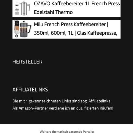
OZAVO Kaffeebereiter 1L French Press
aus Borosilikatglas, spülmaschinenfest, 1 Liter, 8
Edelstahl Thermo
Tassen, Silber
Milu French Press Kaffeebereiter |
350ml, 600ml, 1L | Glas Kaffeepresse,
Kaffeezubereiter für Zuhause Reisen
Camping inkl. Untersetzer, Löffel, Ersatzfilter
(Schwarz, 350ml (2 Tassen)
HERSTELLER
AFFILIATELINKS
Die mit * gekennzeichneten Links sind sog. Affiliatelinks.
Als Amazon-Partner verdiene ich an qualifizierten Käufen!
Weitere thematisch passende Portale: