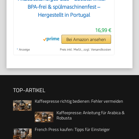
BPA-frei & spülmaschinenfest –
Hergestellt in Portugal
16,99 €
Bei Amazon ansehen
*
Anzeige
Preis inkl. MwSt., zzgl. Versandkosten
TOP-ARTIKEL
Kaffeepresse richtig bedienen: Fehler vermeiden
Kaffeepresse: Anleitung für Arabica &
Robusta
French Press kaufen: Tipps für Einsteiger