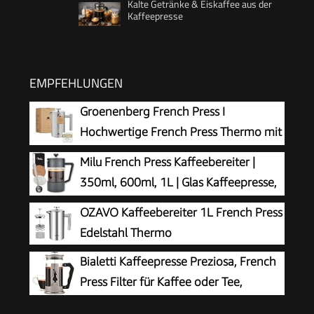
Kalte Getränke & Eiskaffee aus der
Kaffeepresse
EMPFEHLUNGEN
Groenenberg French Press I
Hochwertige French Press Thermo mit
Warmhalte-Funktion I Edelstahl
Milu French Press Kaffeebereiter |
Kaffeebereiter Kaffeepresse in 3 Größen bis 1
350ml, 600ml, 1L | Glas Kaffeepresse,
Liter
Kaffeezubereiter für Zuhause Reisen
OZAVO Kaffeebereiter 1L French Press
Camping inkl. Untersetzer, Löffel, Ersatzfilter
Edelstahl Thermo
(Schwarz, 350ml (2 Tassen)
Bialetti Kaffeepresse Preziosa, French
Press Filter für Kaffee oder Tee,
Gehäuse aus Edelstahl und Behälter