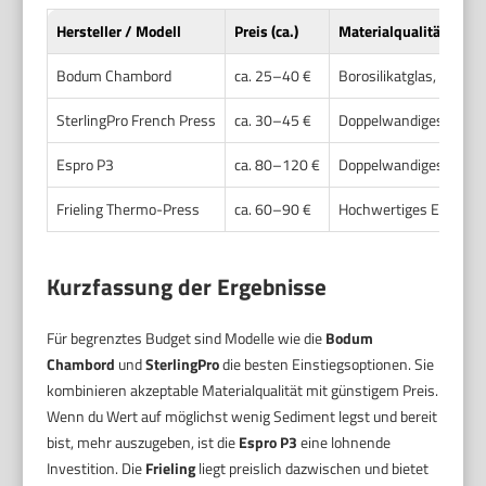
Hersteller / Modell
Preis (ca.)
Materialqualität
Bodum Chambord
ca. 25–40 €
Borosilikatglas, Edelsta
SterlingPro French Press
ca. 30–45 €
Doppelwandiges Edelst
Espro P3
ca. 80–120 €
Doppelwandiges Edelsta
Frieling Thermo-Press
ca. 60–90 €
Hochwertiges Edelstah
Kurzfassung der Ergebnisse
Für begrenztes Budget sind Modelle wie die
Bodum
Chambord
und
SterlingPro
die besten Einstiegsoptionen. Sie
kombinieren akzeptable Materialqualität mit günstigem Preis.
Wenn du Wert auf möglichst wenig Sediment legst und bereit
bist, mehr auszugeben, ist die
Espro P3
eine lohnende
Investition. Die
Frieling
liegt preislich dazwischen und bietet