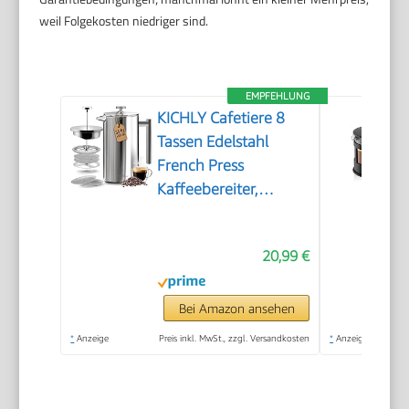
weil Folgekosten niedriger sind.
EMPFEHLUNG
KICHLY Cafetiere 8
Tassen Edelstahl
French Press
Kaffeebereiter,
Kaffeepresse mit 3
Stufen
20,99 €
Filtrationssystem –
Doppelwandig
Isolierte Kaffettiere
Bei Amazon ansehen
mit 1 Extra Filter –
*
Anzeige
Preis inkl. MwSt., zzgl. Versandkosten
*
Anzeige
1000ml / 34oz –
Silber