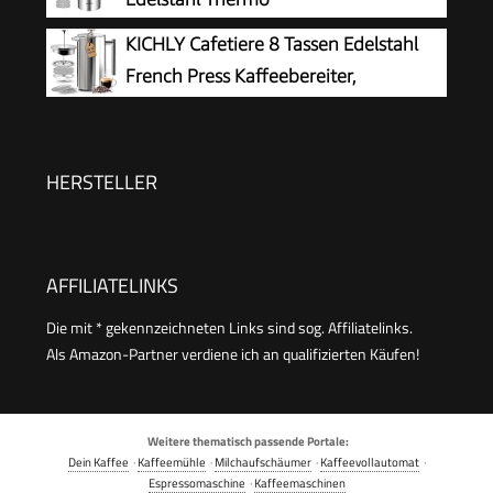
Liter
KICHLY Cafetiere 8 Tassen Edelstahl
French Press Kaffeebereiter,
Kaffeepresse mit 3 Stufen
Filtrationssystem – Doppelwandig Isolierte
Kaffettiere mit 1 Extra Filter – 1000ml / 34oz –
HERSTELLER
Silber
AFFILIATELINKS
Die mit * gekennzeichneten Links sind sog. Affiliatelinks.
Als Amazon-Partner verdiene ich an qualifizierten Käufen!
Weitere thematisch passende Portale:
Dein Kaffee
·
Kaffeemühle
·
Milchaufschäumer
·
Kaffeevollautomat
·
Espressomaschine
·
Kaffeemaschinen