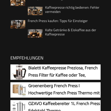
Kaffeepresse richtig bedienen: Fehler
vermeiden
French Press kaufen: Tipps für Einsteiger
Kalte Getränke & Eiskaffee aus der
Kaffeepresse
EMPFEHLUNGEN
Bialetti Kaffeepresse Preziosa, French
Press Filter für Kaffee oder Tee,
Gehäuse aus Edelstahl und Behälter
Groenenberg French Press I
aus Borosilikatglas, spülmaschinenfest, 1 Liter, 8
Hochwertige French Press Thermo mit
Tassen, Silber
Warmhalte-Funktion I Edelstahl
OZAVO Kaffeebereiter 1L French Press
Kaffeebereiter Kaffeepresse in 3 Größen bis 1
Edelstahl Thermo