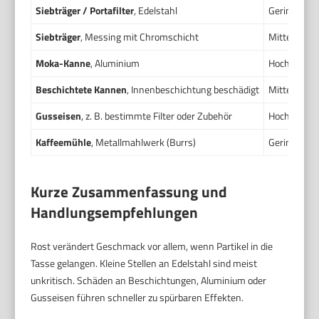
Siebträger / Portafilter
, Edelstahl
Gering bis 
Siebträger
, Messing mit Chromschicht
Mittel wenn
Moka-Kanne
, Aluminium
Hoch bei sc
Beschichtete Kannen
, Innenbeschichtung beschädigt
Mittel bis 
Gusseisen
, z. B. bestimmte Filter oder Zubehör
Hoch ohne 
Kaffeemühle
, Metallmahlwerk (Burrs)
Gering bei E
Kurze Zusammenfassung und
Handlungsempfehlungen
Rost verändert Geschmack vor allem, wenn Partikel in die
Tasse gelangen. Kleine Stellen an Edelstahl sind meist
unkritisch. Schäden an Beschichtungen, Aluminium oder
Gusseisen führen schneller zu spürbaren Effekten.