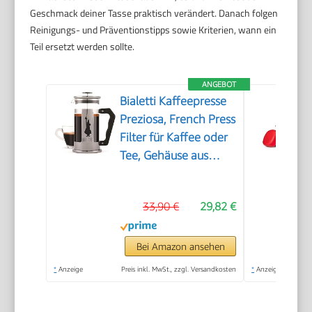
Geschmack deiner Tasse praktisch verändert. Danach folgen
Reinigungs- und Präventionstipps sowie Kriterien, wann ein
Teil ersetzt werden sollte.
ANGEBOT
Bialetti Kaffeepresse
Preziosa, French Press
Filter für Kaffee oder
Tee, Gehäuse aus
Edelstahl und
Behälter aus
33,90 €
29,82 €
Borosilikatglas,
spülmaschinenfest, 1
Liter, 8 Tassen, Silber
Bei Amazon ansehen
*
Anzeige
Preis inkl. MwSt., zzgl. Versandkosten
*
Anzeige