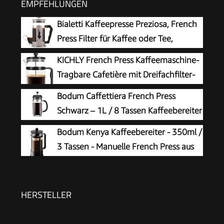
EMPFEHLUNGEN
Bialetti Kaffeepresse Preziosa, French
Press Filter für Kaffee oder Tee,
Gehäuse aus Edelstahl und Behälter
KICHLY French Press Kaffeemaschine-
aus Borosilikatglas, spülmaschinenfest, 1 Liter, 8
Tragbare Cafetière mit Dreifachfilter-
Tassen, Silber
Hitzebeständiges Glas mit
Bodum Caffettiera French Press
Edelstahlgehäuse- Große Karaffe-
Schwarz – 1L / 8 Tassen Kaffeebereiter
1000ml / 1 litre / 34Oz - Schwarz
– Hitzebeständiges Glas –
Bodum Kenya Kaffeebereiter - 350ml /
Edelstahlfilter – BPA-frei & spülmaschinenfest –
3 Tassen - Manuelle French Press aus
Hergestellt in Portugal
Borosilikatglas und Edelstahl -
Spülmaschinenfest - Made in Portugal
HERSTELLER