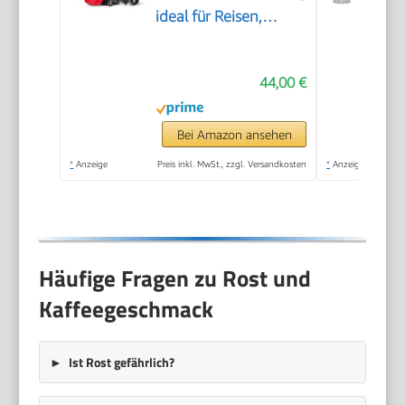
ideal für Reisen,
Wandern & Camping,
All-in-One French
44,00 €
Press, manuelle
Espresso- & Pour-
Over-
Bei Amazon ansehen
Kaffeemaschine, 2
*
Anzeige
Preis inkl. MwSt., zzgl. Versandkosten
*
Anzeige
Min Brühzeit
Häufige Fragen zu Rost und
Kaffeegeschmack
Ist Rost gefährlich?