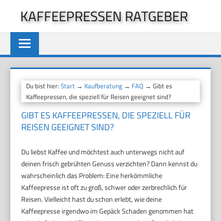
Zum
KAFFEEPRESSEN RATGEBER
Inhalt
springen
Du bist hier:
Start
→
Kaufberatung
→
FAQ
→ Gibt es
Kaffeepressen, die speziell für Reisen geeignet sind?
GIBT ES KAFFEEPRESSEN, DIE SPEZIELL FÜR
REISEN GEEIGNET SIND?
Du liebst Kaffee und möchtest auch unterwegs nicht auf
deinen frisch gebrühten Genuss verzichten? Dann kennst du
wahrscheinlich das Problem: Eine herkömmliche
Kaffeepresse ist oft zu groß, schwer oder zerbrechlich für
Reisen. Vielleicht hast du schon erlebt, wie deine
Kaffeepresse irgendwo im Gepäck Schaden genommen hat