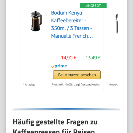
ANGEBOT
Bodum Kenya
Kaffeebereiter -
350ml / 3 Tassen -
Manuelle French
Press aus
Borosilikatglas und
14,90 €
13,49 €
Edelstahl -
Spülmaschinenfest -
Made in Portugal
Bei Amazon ansehen
*
Anzeige
Preis inkl. MwSt., zzgl. Versandkosten
*
Anzeige
Häufig gestellte Fragen zu
Kaffeepressen für Reisen