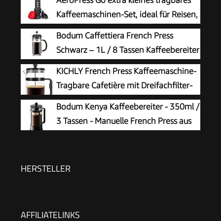
Kaffeemaschinen-Set, ideal für Reisen,
Wandern & Camping, All-in-One
Bodum Caffettiera French Press
French Press, manuelle Espresso- & Pour-Over-
Schwarz – 1L / 8 Tassen Kaffeebereiter
Kaffeemaschine, 2 Min Brühzeit
– Hitzebeständiges Glas –
KICHLY French Press Kaffeemaschine-
Edelstahlfilter – BPA-frei & spülmaschinenfest –
Tragbare Cafetière mit Dreifachfilter-
Hergestellt in Portugal
Hitzebeständiges Glas mit
Bodum Kenya Kaffeebereiter - 350ml /
Edelstahlgehäuse- Große Karaffe-
3 Tassen - Manuelle French Press aus
1000ml / 1 litre / 34Oz - Schwarz
Borosilikatglas und Edelstahl -
Spülmaschinenfest - Made in Portugal
HERSTELLER
AFFILIATELINKS