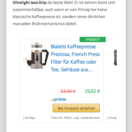
Ultralight Java Drip
die beste Wahl. Er ist extrem leicht und
zusammenfaltbar, auch wenn er vom Prinzip her keine
klassische Kaffeepresse ist, sondern einen ähnlichen
manuellen Brühmechanismus bietet.
ANGEBOT
Bialetti Kaffeepresse
Preziosa, French Press
Filter für Kaffee oder
Tee, Gehäuse aus
Edelstahl und
Behälter aus
33,90 €
29,82 €
Borosilikatglas,
spülmaschinenfest, 1
Liter, 8 Tassen, Silber
Bei Amazon ansehen
*
Anzeige
Preis inkl. MwSt., zzgl. Versandkosten
*
Anzeige