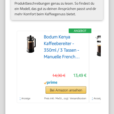
Produktbeschreibungen genau zu lesen. So findest du
ein Modell, das gut zu deinen Ansprüchen passt und dir
mehr Komfort beim Kaffeegenuss bietet.
ANGEBOT
Bodum Kenya
Kaffeebereiter -
350ml / 3 Tassen -
Manuelle French
Press aus
Borosilikatglas und
14,90 €
13,49 €
Edelstahl -
Spülmaschinenfest -
Made in Portugal
Bei Amazon ansehen
*
Anzeige
Preis inkl. MwSt., zzgl. Versandkosten
*
Anzeige