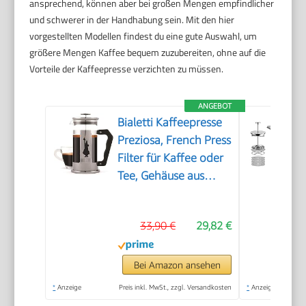
ansprechend, können aber bei großen Mengen empfindlicher
und schwerer in der Handhabung sein. Mit den hier
vorgestellten Modellen findest du eine gute Auswahl, um
größere Mengen Kaffee bequem zuzubereiten, ohne auf die
Vorteile der Kaffeepresse verzichten zu müssen.
ANGEBOT
Bialetti Kaffeepresse
Preziosa, French Press
Filter für Kaffee oder
Tee, Gehäuse aus
Edelstahl und
Behälter aus
33,90 €
29,82 €
Borosilikatglas,
spülmaschinenfest, 1
Liter, 8 Tassen, Silber
Bei Amazon ansehen
*
Anzeige
Preis inkl. MwSt., zzgl. Versandkosten
*
Anzeige