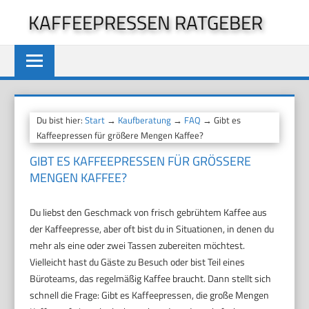
Zum
KAFFEEPRESSEN RATGEBER
Inhalt
springen
Du bist hier:
Start
→
Kaufberatung
→
FAQ
→ Gibt es
Kaffeepressen für größere Mengen Kaffee?
GIBT ES KAFFEEPRESSEN FÜR GRÖSSERE M
ENGEN KAFFEE?
Du liebst den Geschmack von frisch gebrühtem Kaffee aus
der Kaffeepresse, aber oft bist du in Situationen, in denen du
mehr als eine oder zwei Tassen zubereiten möchtest.
Vielleicht hast du Gäste zu Besuch oder bist Teil eines
Büroteams, das regelmäßig Kaffee braucht. Dann stellt sich
schnell die Frage: Gibt es Kaffeepressen, die große Mengen