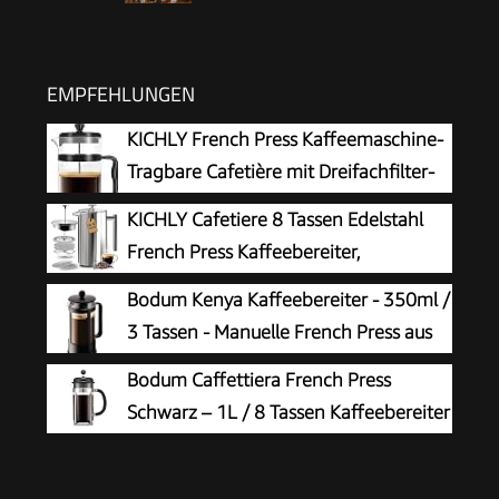
EMPFEHLUNGEN
KICHLY French Press Kaffeemaschine-
Tragbare Cafetière mit Dreifachfilter-
Hitzebeständiges Glas mit
KICHLY Cafetiere 8 Tassen Edelstahl
Edelstahlgehäuse- Große Karaffe-
French Press Kaffeebereiter,
1000ml / 1 litre / 34Oz - Schwarz
Kaffeepresse mit 3 Stufen
Bodum Kenya Kaffeebereiter - 350ml /
Filtrationssystem – Doppelwandig Isolierte
3 Tassen - Manuelle French Press aus
Kaffettiere mit 1 Extra Filter – 1000ml / 34oz –
Borosilikatglas und Edelstahl -
Bodum Caffettiera French Press
Silber
Spülmaschinenfest - Made in Portugal
Schwarz – 1L / 8 Tassen Kaffeebereiter
– Hitzebeständiges Glas –
Edelstahlfilter – BPA-frei & spülmaschinenfest –