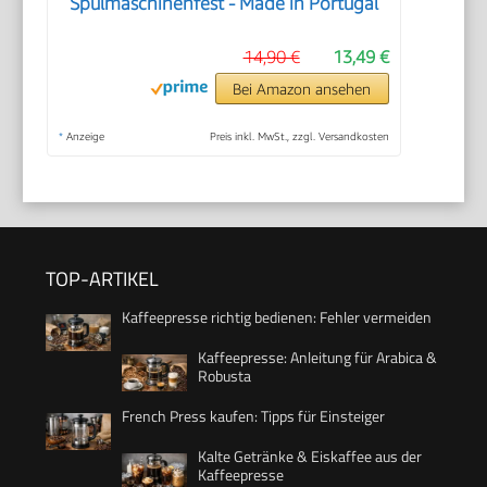
Spülmaschinenfest - Made in Portugal
14,90 €
13,49 €
Bei Amazon ansehen
*
Anzeige
Preis inkl. MwSt., zzgl. Versandkosten
TOP-ARTIKEL
Kaffeepresse richtig bedienen: Fehler vermeiden
Kaffeepresse: Anleitung für Arabica &
Robusta
French Press kaufen: Tipps für Einsteiger
Kalte Getränke & Eiskaffee aus der
Kaffeepresse