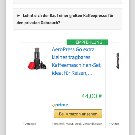
Lohnt sich der Kauf einer großen Kaffeepresse für
den privaten Gebrauch?
EMPFEHLUNG
AeroPress Go extra
kleines tragbares
Kaffeemaschinen-Set,
ideal für Reisen,
Wandern & Camping,
All-in-One French
44,00 €
Press, manuelle
Espresso- & Pour-
Over-
Bei Amazon ansehen
Kaffeemaschine, 2
*
Anzeige
Preis inkl. MwSt., zzgl. Versandkosten
*
Anzeige
Min Brühzeit