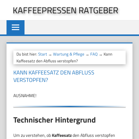
Zum
KAFFEEPRESSEN RATGEBER
Inhalt
springen
Du bist hier:
Start
→
Wartung & Pflege
→
FAQ
→ Kann
Kaffeesatz den Abfluss verstopfen?
KANN KAFFEESATZ DEN ABFLUSS
VERSTOPFEN?
AUSNAHME!
Technischer Hintergrund
Um zu verstehen, ob
Kaffeesatz
den Abfluss verstopfen