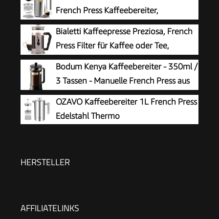
French Press Kaffeebereiter,
Kaffeepresse mit 3 Stufen
Bialetti Kaffeepresse Preziosa, French
Filtrationssystem – Doppelwandig Isolierte
Press Filter für Kaffee oder Tee,
Kaffettiere mit 1 Extra Filter – 1000ml / 34oz –
Gehäuse aus Edelstahl und Behälter
Bodum Kenya Kaffeebereiter - 350ml /
Silber
aus Borosilikatglas, spülmaschinenfest, 1 Liter, 8
3 Tassen - Manuelle French Press aus
Tassen, Silber
Borosilikatglas und Edelstahl -
OZAVO Kaffeebereiter 1L French Press
Spülmaschinenfest - Made in Portugal
Edelstahl Thermo
HERSTELLER
AFFILIATELINKS