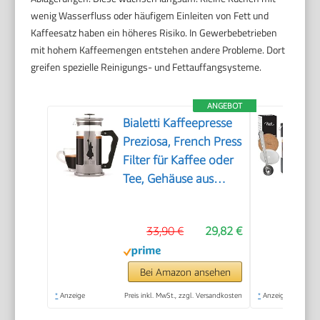
wenig Wasserfluss oder häufigem Einleiten von Fett und
Kaffeesatz haben ein höheres Risiko. In Gewerbebetrieben
mit hohem Kaffeemengen entstehen andere Probleme. Dort
greifen spezielle Reinigungs- und Fettauffangsysteme.
ANGEBOT
Bialetti Kaffeepresse
Preziosa, French Press
Filter für Kaffee oder
Tee, Gehäuse aus
Edelstahl und
Behälter aus
33,90 €
29,82 €
Borosilikatglas,
spülmaschinenfest, 1
Liter, 8 Tassen, Silber
Bei Amazon ansehen
*
Anzeige
Preis inkl. MwSt., zzgl. Versandkosten
*
Anzeige