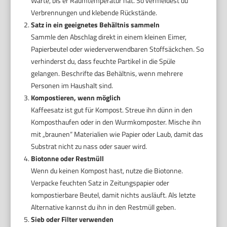
Warte, bis er Raumtemperatur hat. So vermeidest du
Verbrennungen und klebende Rückstände.
Satz in ein geeignetes Behältnis sammeln
Sammle den Abschlag direkt in einem kleinen Eimer,
Papierbeutel oder wiederverwendbaren Stoffsäckchen. So
verhinderst du, dass feuchte Partikel in die Spüle
gelangen. Beschrifte das Behältnis, wenn mehrere
Personen im Haushalt sind.
Kompostieren, wenn möglich
Kaffeesatz ist gut für Kompost. Streue ihn dünn in den
Komposthaufen oder in den Wurmkomposter. Mische ihn
mit „braunen“ Materialien wie Papier oder Laub, damit das
Substrat nicht zu nass oder sauer wird.
Biotonne oder Restmüll
Wenn du keinen Kompost hast, nutze die Biotonne.
Verpacke feuchten Satz in Zeitungspapier oder
kompostierbare Beutel, damit nichts ausläuft. Als letzte
Alternative kannst du ihn in den Restmüll geben.
Sieb oder Filter verwenden