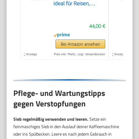
ideal für Reisen,
Wandern & Camping,
All-in-One French
44,00 €
Press, manuelle
Espresso- & Pour-
Over-
Bei Amazon ansehen
Kaffeemaschine, 2
*
Anzeige
Preis inkl. MwSt., zzgl. Versandkosten
*
Anzeige
Min Brühzeit
Pflege- und Wartungstipps
gegen Verstopfungen
Sieb regelmäßig verwenden und leeren.
Setze ein
feinmaschiges Sieb in den Auslauf deiner Kaffeemaschine
oder ins Spülbecken. Leere es nach jedem Gebrauch in