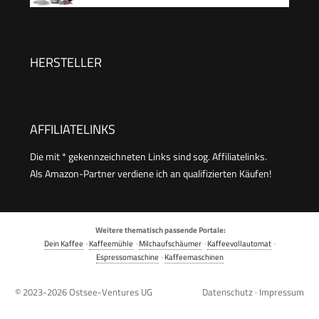
Liter
Kaffeepresse mit 3 Stufen
Filtrationssystem – Doppelwandig Isolierte
Kaffettiere mit 1 Extra Filter – 1000ml / 34oz –
HERSTELLER
Silber
AFFILIATELINKS
Die mit * gekennzeichneten Links sind sog. Affiliatelinks.
Als Amazon-Partner verdiene ich an qualifizierten Käufen!
Weitere thematisch passende Portale:
Dein Kaffee
·
Kaffeemühle
·
Milchaufschäumer
·
Kaffeevollautomat
·
Espressomaschine
·
Kaffeemaschinen
© 2023-2026
Ostsee-Ventures UG
Datenschutz
·
Impressum