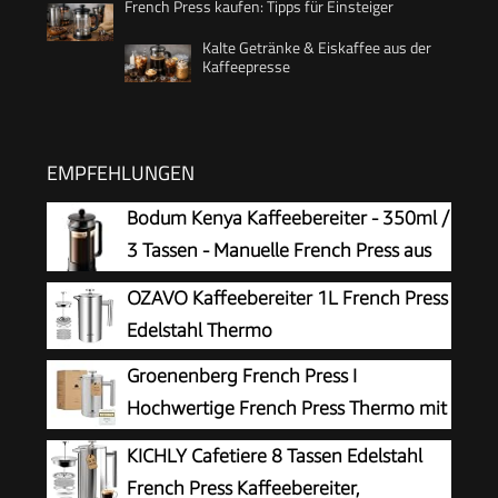
French Press kaufen: Tipps für Einsteiger
Kalte Getränke & Eiskaffee aus der
Kaffeepresse
EMPFEHLUNGEN
Bodum Kenya Kaffeebereiter - 350ml /
3 Tassen - Manuelle French Press aus
Borosilikatglas und Edelstahl -
OZAVO Kaffeebereiter 1L French Press
Spülmaschinenfest - Made in Portugal
Edelstahl Thermo
Groenenberg French Press I
Hochwertige French Press Thermo mit
Warmhalte-Funktion I Edelstahl
KICHLY Cafetiere 8 Tassen Edelstahl
Kaffeebereiter Kaffeepresse in 3 Größen bis 1
French Press Kaffeebereiter,