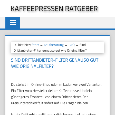
Zum
KAFFEEPRESSEN RATGEBER
Inhalt
springen
Du bist hier:
Start
→
Kaufberatung
→
FAQ
→ Sind
Drittanbieter-Filter genauso gut wie Originalfilter?
SIND DRITTANBIETER-FILTER GENAUSO GUT
WIE ORIGINALFILTER?
Du stehst im Online-Shop oder im Laden vor zwei Varianten.
Ein Filter vom Hersteller deiner Kaffeepresse. Und ein
günstigeres Ersatzteil von einem Drittanbieter. Der
Preisunterschied fällt sofort auf. Die Fragen bleiben.
Ist der Drittanbieter-Filter wirklich kompatibel mit deiner