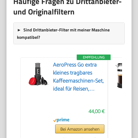
Häufige Fragen zu Drittanbieter-
und Originalfiltern
Sind Drittanbieter-Filter mit meiner Maschine
kompatibel?
EMPFEHLUNG
AeroPress Go extra
kleines tragbares
Kaffeemaschinen-Set,
ideal für Reisen,
Wandern & Camping,
All-in-One French
44,00 €
Press, manuelle
Espresso- & Pour-
Over-
Bei Amazon ansehen
Kaffeemaschine, 2