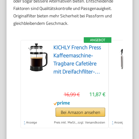
oder sogar bessere Alternativen bieten. Entscheidende
Faktoren sind Qualitätskontrolle und Passgenauigkeit.
Originalfilter bieten mehr Sicherheit bei Passform und
gleichbleibendem Geschmack.
ANGEBOT
KICHLY French Press
Kaffeemaschine-
Tragbare Cafetière
mit Dreifachfilter-
Hitzebeständiges Glas
mit Edelstahlgehäuse-
16,99 €
11,87 €
Große Karaffe-
1000ml / 1 litre /
34Oz - Schwarz
Bei Amazon ansehen
*
Anzeige
Preis inkl. MwSt., zzgl. Versandkosten
*
Anzeige