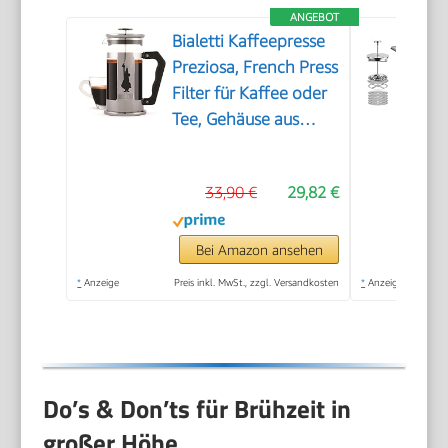
ANGEBOT
Bialetti Kaffeepresse
Preziosa, French Press
Filter für Kaffee oder
Tee, Gehäuse aus
Edelstahl und
Behälter aus
33,90 €
29,82 €
Borosilikatglas,
spülmaschinenfest, 1
Liter, 8 Tassen, Silber
Bei Amazon ansehen
*
Anzeige
Preis inkl. MwSt., zzgl. Versandkosten
*
Anzeige
Do’s & Don’ts für Brühzeit in
großer Höhe