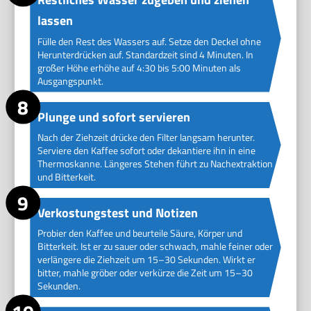
lassen
Fülle den Rest des Wassers auf. Setze den Deckel ohne
Herunterdrücken auf. Standardzeit sind 4 Minuten. In
großer Höhe erhöhe auf 4:30 bis 5:00 Minuten als
Ausgangspunkt.
Plunge und sofort servieren
Nach der Ziehzeit drücke den Filter langsam herunter.
Serviere den Kaffee sofort oder dekantiere ihn in eine
Thermoskanne. Längeres Stehen führt zu Nachextraktion
und Bitterkeit.
Verkostungstest und Notizen
Probier den Kaffee und beurteile Säure, Körper und
Bitterkeit. Ist er zu sauer oder schwach, mahle feiner oder
verlängere die Ziehzeit um 15–30 Sekunden. Wirkt er
bitter, mahle gröber oder verkürze die Zeit um 15–30
Sekunden.