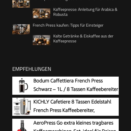
Kaffeepresse: Anleitung für Arabica &
Robusta
French Press kaufen: Tipps für Einsteiger
Kalte Getränke & Eiskaffee aus der
Kaffeepresse
EMPFEHLUNGEN
Bodum Caffettiera French Press
Schwarz – 1L / 8 Tassen Kaffeebereiter
– Hitzebeständiges Glas –
KICHLY Cafetiere 8 Tassen Edelstahl
Edelstahlfilter – BPA-frei & spülmaschinenfest –
French Press Kaffeebereiter,
Hergestellt in Portugal
Kaffeepresse mit 3 Stufen
AeroPress Go extra kleines tragbares
Filtrationssystem – Doppelwandig Isolierte