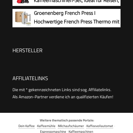
Kaffeemaschinen-Set, ideal für Reisen,
Kaffettiere mit 1 Extra Filter – 1000ml / 34oz –
Wandern & Camping, All-in-One
Groenenberg French Press I
Silber
French Press, manuelle Espresso- & Pour-Over-
Hochwertige French Press Thermo mit
Kaffeemaschine, 2 Min Brühzeit
Warmhalte-Funktion I Edelstahl
Kaffeebereiter Kaffeepresse in 3 Größen bis 1
Liter
HERSTELLER
AFFILIATELINKS
Die mit * gekennzeichneten Links sind sog. Affiliatelinks.
Als Amazon-Partner verdiene ich an qualifizierten Käufen!
Weitere thematisch passende Portale:
Dein Kaffee
·
Kaffeemühle
·
Milchaufschäumer
·
Kaffeevollautomat
·
Espressomaschine
·
Kaffeemaschinen