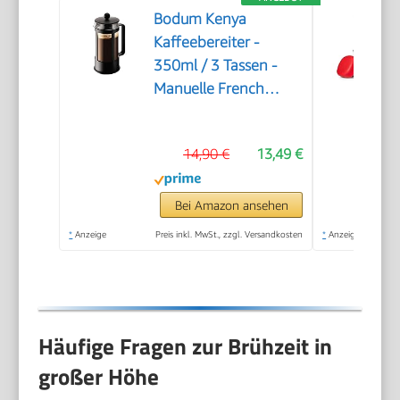
Bodum Kenya
Kaffeebereiter -
350ml / 3 Tassen -
Manuelle French
Press aus
Borosilikatglas und
14,90 €
13,49 €
Edelstahl -
Spülmaschinenfest -
Made in Portugal
Bei Amazon ansehen
*
Anzeige
Preis inkl. MwSt., zzgl. Versandkosten
*
Anzeige
Häufige Fragen zur Brühzeit in
großer Höhe