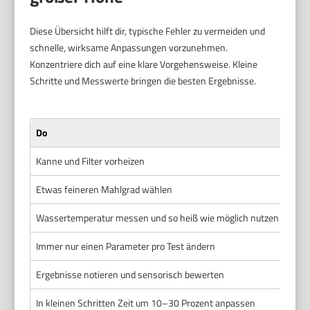
Diese Übersicht hilft dir, typische Fehler zu vermeiden und
schnelle, wirksame Anpassungen vorzunehmen.
Konzentriere dich auf eine klare Vorgehensweise. Kleine
Schritte und Messwerte bringen die besten Ergebnisse.
Do
Don’
Kanne und Filter vorheizen
Dire
Etwas feineren Mahlgrad wählen
Nur 
Wassertemperatur messen und so heiß wie möglich nutzen
Anne
Immer nur einen Parameter pro Test ändern
Mehr
Ergebnisse notieren und sensorisch bewerten
Sich
In kleinen Schritten Zeit um 10–30 Prozent anpassen
Extr