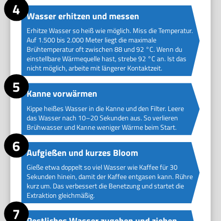
Wasser erhitzen und messen
Erhitze Wasser so heiß wie möglich. Miss die Temperatur.
Auf 1.500 bis 2.000 Meter liegt die maximale
Brühtemperatur oft zwischen 88 und 92 °C. Wenn du
einstellbare Wärmequelle hast, strebe 92 °C an. Ist das
nicht möglich, arbeite mit längerer Kontaktzeit.
Kanne vorwärmen
Kippe heißes Wasser in die Kanne und den Filter. Leere
das Wasser nach 10–20 Sekunden aus. So verlieren
Brühwasser und Kanne weniger Wärme beim Start.
Aufgießen und kurzes Bloom
Gieße etwa doppelt so viel Wasser wie Kaffee für 30
Sekunden hinein, damit der Kaffee entgasen kann. Rühre
kurz um. Das verbessert die Benetzung und startet die
Extraktion gleichmäßig.
Restliches Wasser zugeben und ziehen