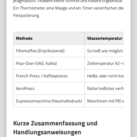
pragmatisch. Probiere kleine Schritte und notiere Ergebnisse.
Ein Thermometer, eine Waage und ein Timer vereinfachen die
Feinjustierung.
Methode
Wassertemperatur
Filterkaffee (Drip/Automat)
So heiß wie möglich. Vorhei
Pour-Over (V60, Kalita)
Zieltemperatur 92–94 °C. Be
French Press / Kaffeepresse
Heiße, aber nicht kochend
AeroPress
Nutze heißstes verfügbares 
Espressomaschine (Haushaltsdruck)
Maschinen mit PID erlaube
Kurze Zusammenfassung und
Handlungsanweisungen