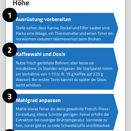
Höhe
Ausrüstung vorbereiten
Stelle sicher, dass Kanne, Deckel und Filter sauber sind.
Packe eine Waage, ein Thermometer und einen Timer ein.
Vorwärmen reduziert Wärmeverlust beim Brühen.
Kaffeewahl und Dosis
Nutze frisch geröstete Bohnen, aber lasse sie
mindestens 24 Stunden entgasen. Als Startpunkt nimm
ein Verhältnis von 1:15 (z. B. 15 g Kaffee auf 225 g
Wasser). Bei ersten Tests kannst du später die Dosis
leicht erhöhen.
Mahlgrad anpassen
Mahle etwas feiner als deine gewohnte French-Press-
Einstellung. Kleine Schritte genügen. Feiner erhöht die
Extraktion bei niedriger Brühtemperatur. Vermeide zu
fein, sonst gibt es zu viele Schwebstoffe und Bitterkeit.