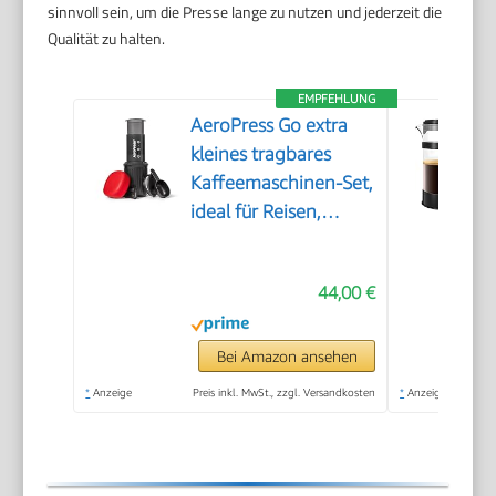
sinnvoll sein, um die Presse lange zu nutzen und jederzeit die
Qualität zu halten.
EMPFEHLUNG
AeroPress Go extra
kleines tragbares
Kaffeemaschinen-Set,
ideal für Reisen,
Wandern & Camping,
All-in-One French
44,00 €
Press, manuelle
Espresso- & Pour-
Over-
Bei Amazon ansehen
Kaffeemaschine, 2
*
Anzeige
Preis inkl. MwSt., zzgl. Versandkosten
*
Anzeige
Min Brühzeit