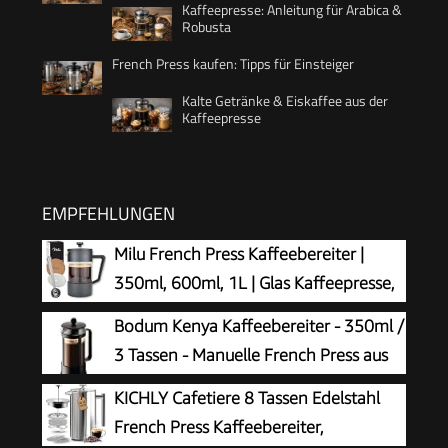
Kaffeepresse: Anleitung für Arabica &
Robusta
French Press kaufen: Tipps für Einsteiger
Kalte Getränke & Eiskaffee aus der
Kaffeepresse
EMPFEHLUNGEN
Milu French Press Kaffeebereiter |
350ml, 600ml, 1L | Glas Kaffeepresse,
Kaffeezubereiter für Zuhause Reisen
Bodum Kenya Kaffeebereiter - 350ml /
Camping inkl. Untersetzer, Löffel, Ersatzfilter
3 Tassen - Manuelle French Press aus
(Schwarz, 350ml (2 Tassen)
Borosilikatglas und Edelstahl -
KICHLY Cafetiere 8 Tassen Edelstahl
Spülmaschinenfest - Made in Portugal
French Press Kaffeebereiter,