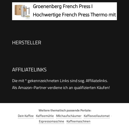
Kaffeepresse mit 3 Stufen
Groenenberg French Press I
Filtrationssystem – Doppelwandig Isolierte
Hochwertige French Press Thermo mit
Kaffettiere mit 1 Extra Filter – 1000ml / 34oz –
Warmhalte-Funktion I Edelstahl
Silber
Kaffeebereiter Kaffeepresse in 3 Größen bis 1
Liter
HERSTELLER
AFFILIATELINKS
Die mit * gekennzeichneten Links sind sog. Affiliatelinks.
Als Amazon-Partner verdiene ich an qualifizierten Käufen!
Weitere thematisch passende Portale:
Dein Kaffee
·
Kaffeemühle
·
Milchaufschäumer
·
Kaffeevollautomat
·
Espressomaschine
·
Kaffeemaschinen