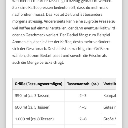
weil hier oft mehrere Tassen gleichzeitig gebraucht werden.
Zu kleine Kaffeepressen bedeuten oft, dass du mehrmals
nachbrühen musst. Das kostet Zeit und ist besonders
morgens stressig. Andererseits kann eine zu große Presse zu
viel Kaffee auf einmal herstellen, der dann eventuell kalt wird
oder an Geschmack verliert. Der Deckel fängt zum Beispiel
Aromen ein, aber je älter der Kaffee, desto mehr verändert
sich der Geschmack. Deshalb ist es wichtig, eine Größe zu
wählen, die zum Bedarf passt und sowohl die Frische als
auch die Menge berücksichtigt.
Größe (Fassungsvermögen)
Tassenanzahl (ca.)
Vorteile
350 ml (ca. 3 Tassen)
2–3
Kompakt, schne
600 ml (ca. 5 Tassen)
4–5
Gutes mittle
1.000 ml (ca. 8 Tassen)
7–8
Große Menge, 