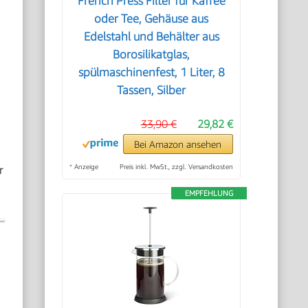
French Press Filter für Kaffee
oder Tee, Gehäuse aus
Edelstahl und Behälter aus
Borosilikatglas,
spülmaschinenfest, 1 Liter, 8
Tassen, Silber
33,90 €
29,82 €
Bei Amazon ansehen
r
*
Anzeige
Preis inkl. MwSt., zzgl. Versandkosten
EMPFEHLUNG