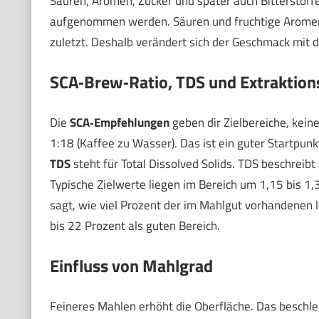
Säuren, Aromen, Zucker und später auch Bitterstoff
aufgenommen werden. Säuren und fruchtige Aromen lös
zuletzt. Deshalb verändert sich der Geschmack mit de
SCA‑Brew‑Ratio, TDS und Extraktion
Die
SCA‑Empfehlungen
geben dir Zielbereiche, keine
1:18 (Kaffee zu Wasser). Das ist ein guter Startpun
TDS
steht für Total Dissolved Solids. TDS beschreibt 
Typische Zielwerte liegen im Bereich um 1,15 bis 
sagt, wie viel Prozent der im Mahlgut vorhandenen lö
bis 22 Prozent als guten Bereich.
Einfluss von Mahlgrad
Feineres Mahlen erhöht die Oberfläche. Das beschleu