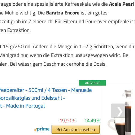
aage oder eine spezialisierte Kaffeeskala wie die
Acaia Pearl
che Mühle wichtig. Die
Baratza Encore
ist ein gutes
it grob im Zielbereich. Für Filter und Pour-over empfehle ic
en Extraktion.
t 15 g/250 ml. Ändere die Menge in 1–2 g Schritten, wenn du
 Mahlgrad nur, wenn die Extraktion unausgewogen wirkt. Bei
ahlen. Bei wässrigem Geschmack erhöhe die Dosis.
ANGEBOT
ebereiter - 500ml / 4 Tassen - Manuelle
orosilikatglas und Edelstahl -
 - Made in Portugal
❯
19,90 €
14,49 €
Bei Amazon ansehen