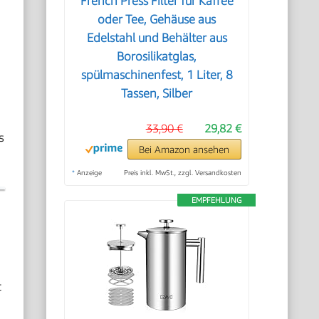
French Press Filter für Kaffee
oder Tee, Gehäuse aus
Edelstahl und Behälter aus
Borosilikatglas,
spülmaschinenfest, 1 Liter, 8
Tassen, Silber
33,90 €
29,82 €
s
Bei Amazon ansehen
*
Anzeige
Preis inkl. MwSt., zzgl. Versandkosten
EMPFEHLUNG
t