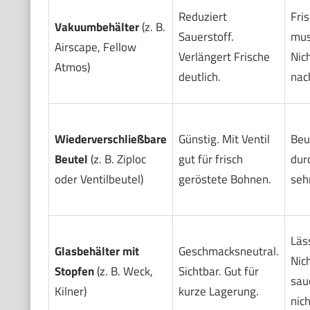
Reduziert
Fri
Vakuumbehälter
(z. B.
Sauerstoff.
mus
Airscape, Fellow
Verlängert Frische
Nich
Atmos)
deutlich.
nac
Wiederverschließbare
Günstig. Mit Ventil
Beut
Beutel
(z. B. Ziploc
gut für frisch
dur
oder Ventilbeutel)
geröstete Bohnen.
seh
Läss
Glasbehälter mit
Geschmacksneutral.
Nic
Stopfen
(z. B. Weck,
Sichtbar. Gut für
sau
Kilner)
kurze Lagerung.
nich