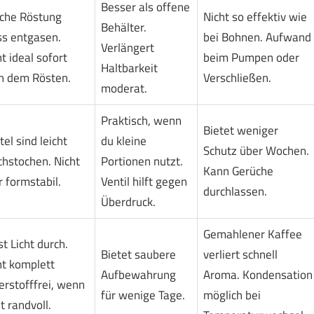
Besser als offene
sche Röstung
Nicht so effektiv wie
Behälter.
s entgasen.
bei Bohnen. Aufwand
Verlängert
t ideal sofort
beim Pumpen oder
Haltbarkeit
h dem Rösten.
Verschließen.
moderat.
Praktisch, wenn
Bietet weniger
el sind leicht
du kleine
Schutz über Wochen.
chstochen. Nicht
Portionen nutzt.
Kann Gerüche
r formstabil.
Ventil hilft gegen
durchlassen.
Überdruck.
Gemahlener Kaffee
t Licht durch.
Bietet saubere
verliert schnell
ht komplett
Aufbewahrung
Aroma. Kondensation
erstofffrei, wenn
für wenige Tage.
möglich bei
t randvoll.