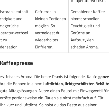
Temperaturwechsel.
lschrank enthält
Gefrieren in
Gemahlener Kaffee
chtigkeit und
kleinen Portionen
nimmt schneller
mdgerüche.
möglich. So
Feuchtigkeit und
peraturwechsel
vermeidest du
Gerüche an.
t zu
wiederholtes
Auftauzyklen
densation.
Einfrieren.
schaden Aroma.
 Kaffeepresse
res, frisches Aroma. Die beste Praxis ist folgende. Kaufe
ganze
ahre die Bohnen in einem
luftdichten, lichtgeschützten Behälte
gute Alltagslösungen. Nutze einen Beutel mit Einwegventil für
orräte portionsweise ein. Tauen sie nicht mehrfach auf. Für
ihn kurz und luftdicht. So holst du das Beste aus deiner