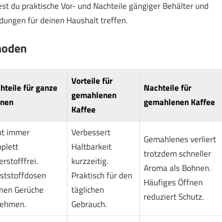
est du praktische Vor- und Nachteile gängiger Behälter und
dungen für deinen Haushalt treffen.
hoden
Vorteile für
hteile für
ganze
Nachteile für
gemahlenen
nen
gemahlenen Kaffee
Kaffee
ht immer
Verbessert
Gemahlenes verliert
plett
Haltbarkeit
trotzdem schneller
rstofffrei.
kurzzeitig.
Aroma als Bohnen.
ststoffdosen
Praktisch für den
Häufiges Öffnen
nen Gerüche
täglichen
reduziert Schutz.
ehmen.
Gebrauch.