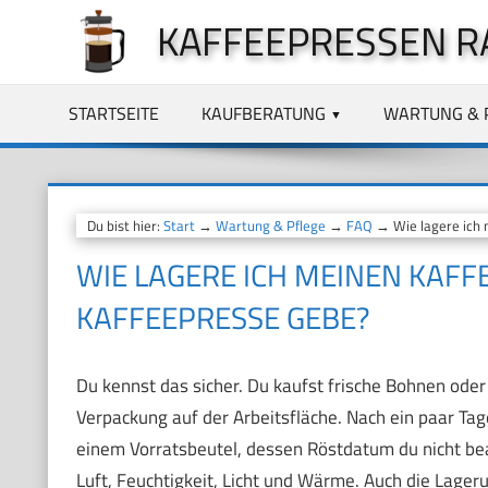
Zum
KAFFEEPRESSEN R
Inhalt
springen
STARTSEITE
KAUFBERATUNG
WARTUNG & 
Du bist hier:
Start
→
Wartung & Pflege
→
FAQ
→ Wie lagere ich m
WIE LAGERE ICH MEINEN KAFFEE
KAFFEEPRESSE GEBE?
Du kennst das sicher. Du kaufst frische Bohnen oder 
Verpackung auf der Arbeitsfläche. Nach ein paar Tage
einem Vorratsbeutel, dessen Röstdatum du nicht bea
Luft, Feuchtigkeit, Licht und Wärme. Auch die Lager