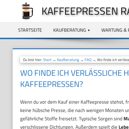
Zum
KAFFEEPRESSEN R
Inhalt
springen
STARTSEITE
KAUFBERATUNG
WARTUNG & 
Du bist hier:
Start
→
Kaufberatung
→
FAQ
→ Wo finde ich verläss
WO FINDE ICH VERLÄSSLICHE 
KAFFEEPRESSEN?
Wenn du vor dem Kauf einer Kaffeepresse stehst, frag
keine hübsche Presse, die nach wenigen Monaten und
gefährliche Stoffe freisetzt. Typische Sorgen sind
Ma
verschlissene Dichtungen. Außerdem spielt die
Lebe