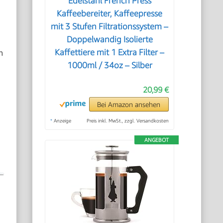
Edelstahl French Press
Kaffeebereiter, Kaffeepresse
mit 3 Stufen Filtrationssystem –
Doppelwandig Isolierte
n
Kaffettiere mit 1 Extra Filter –
1000ml / 34oz – Silber
20,99 €
Bei Amazon ansehen
*
Anzeige
Preis inkl. MwSt., zzgl. Versandkosten
ANGEBOT