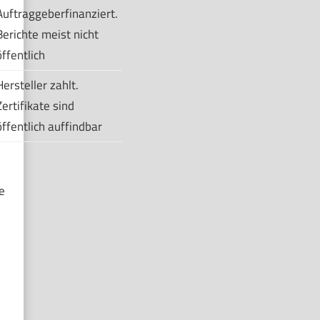
Auftraggeberfinanziert.
Berichte meist nicht
öffentlich
Hersteller zahlt.
Zertifikate sind
öffentlich auffindbar
e
KICHLY French Press Kaffeemaschine- Tragbare