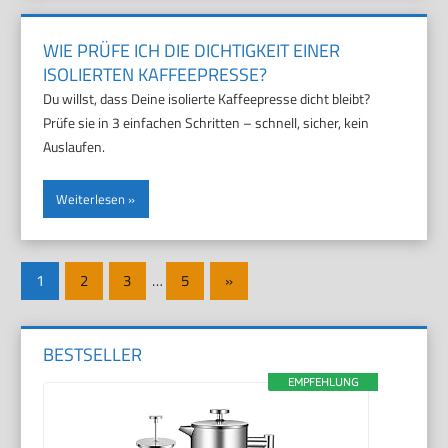
WIE PRÜFE ICH DIE DICHTIGKEIT EINER
ISOLIERTEN KAFFEEPRESSE?
Du willst, dass Deine isolierte Kaffeepresse dicht bleibt?
Prüfe sie in 3 einfachen Schritten – schnell, sicher, kein
Auslaufen.
Weiterlesen
Seitennummerierung
Nächste
1
2
3
…
5
»
der
Beiträge
Beiträge
BESTSELLER
EMPFEHLUNG