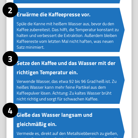
Erwärme die Kaffeepresse vor.
Spüle die Kanne mit heißem Wasser aus, bevor du den
Kaffee zubereitest. Das hilft, die Temperatur konstant zu
halten und verbessert die Extraktion. Außerdem bleiben
Kaffeereste vom letzten Mal nicht haften, was neuen
Satz minimiert.
Setze den Kaffee und das Wasser mit der
richtigen Temperatur ein.
Verwende Wasser, das etwa 92 bis 96 Grad heiß ist. Zu
heißes Wasser kann mehr feine Partikel aus dem
Kaffeepulver lösen. Achtung: Zu kaltes Wasser brüht
nicht richtig und sorgt für schwachen Kaffee.
Gieße das Wasser langsam und
gleichmäßig ein.
Vermeide es, direkt auf den Metallsiebbereich zu gießen,