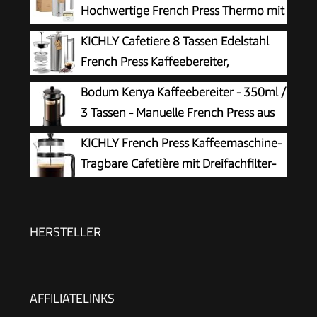
Hochwertige French Press Thermo mit
Warmhalte-Funktion I Edelstahl
KICHLY Cafetiere 8 Tassen Edelstahl
Kaffeebereiter Kaffeepresse in 3 Größen bis 1
French Press Kaffeebereiter,
Liter
Kaffeepresse mit 3 Stufen
Bodum Kenya Kaffeebereiter - 350ml /
Filtrationssystem – Doppelwandig Isolierte
3 Tassen - Manuelle French Press aus
Kaffettiere mit 1 Extra Filter – 1000ml / 34oz –
Borosilikatglas und Edelstahl -
KICHLY French Press Kaffeemaschine-
Silber
Spülmaschinenfest - Made in Portugal
Tragbare Cafetière mit Dreifachfilter-
Hitzebeständiges Glas mit
Edelstahlgehäuse- Große Karaffe-
1000ml / 1 litre / 34Oz - Schwarz
HERSTELLER
AFFILIATELINKS