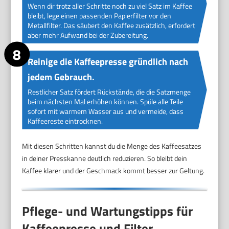
Wenn dir trotz aller Schritte noch zu viel Satz im Kaffee
bleibt, lege einen passenden Papierfilter vor den
Metallfilter. Das säubert den Kaffee zusätzlich, erfordert
aber mehr Aufwand bei der Zubereitung.
Reinige die Kaffeepresse gründlich nach
jedem Gebrauch.
Restlicher Satz fördert Rückstände, die die Satzmenge
beim nächsten Mal erhöhen können. Spüle alle Teile
sofort mit warmem Wasser aus und vermeide, dass
Kaffeereste eintrocknen.
Mit diesen Schritten kannst du die Menge des Kaffeesatzes
in deiner Presskanne deutlich reduzieren. So bleibt dein
Kaffee klarer und der Geschmack kommt besser zur Geltung.
Pflege- und Wartungstipps für
Kaffeepresse und Filter