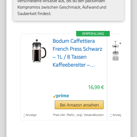
verschiedene Ansätze aus, bis du den passenden
Kompromiss zwischen Geschmack, Aufwand und
Sauberkeit findest.
EMPFEHLUNG
Bodum Caffettiera
French Press Schwarz
– 1L / 8 Tassen
Kaffeebereiter –
Hitzebeständiges Glas
– Edelstahlfilter –
16,99 €
BPA-frei &
spülmaschinenfest –
Hergestellt in
Bei Amazon ansehen
Portugal
*
Anzeige
Preis inkl. MwSt., zzgl. Versandkosten
*
Anzeige