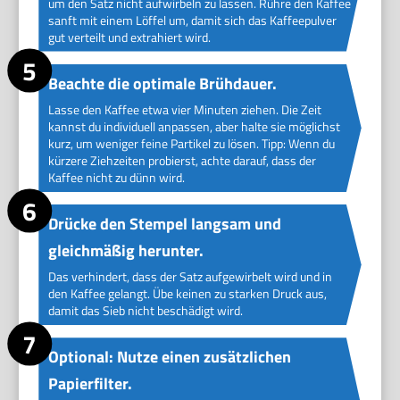
um den Satz nicht aufwirbeln zu lassen. Rühre den Kaffee
sanft mit einem Löffel um, damit sich das Kaffeepulver
gut verteilt und extrahiert wird.
Beachte die optimale Brühdauer.
Lasse den Kaffee etwa vier Minuten ziehen. Die Zeit
kannst du individuell anpassen, aber halte sie möglichst
kurz, um weniger feine Partikel zu lösen. Tipp: Wenn du
kürzere Ziehzeiten probierst, achte darauf, dass der
Kaffee nicht zu dünn wird.
Drücke den Stempel langsam und
gleichmäßig herunter.
Das verhindert, dass der Satz aufgewirbelt wird und in
den Kaffee gelangt. Übe keinen zu starken Druck aus,
damit das Sieb nicht beschädigt wird.
Optional: Nutze einen zusätzlichen
Papierfilter.