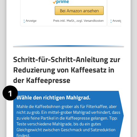
Bei Amazon ansehen
*
Anzeige
Preis inkl. MwSt., zzgl. Versandkosten
*
Anzeige
Schritt-für-Schritt-Anleitung zur
Reduzierung von Kaffeesatz in
der Kaffeepresse
Wähle den richtigen Mahlgrad.
Mahle die Kaffeebohnen grober als für Filterkaffee, aber
nicht zu grob. Ein mittel-grober Mahlgrad verhindert, dass
zu viele feine Partikel in die Kaffeepresse gelangen. Tipp:
Teste verschiedene Mahlgrade, bis du ein gutes
Gleichgewicht zwischen Geschmack und Satzreduktion
findest.