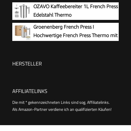
Wandern & Camping, All-in-One
OZAVO Kaffeebereiter 1L French Press
Silber
French Press, manuelle Espresso- & Pour-Over-
Edelstahl Thermo
Kaffeemaschine, 2 Min Brühzeit
Groenenberg French Press I
Hochwertige French Press Thermo mit
Warmhalte-Funktion I Edelstahl
Kaffeebereiter Kaffeepresse in 3 Größen bis 1
Liter
HERSTELLER
AFFILIATELINKS
Die mit * gekennzeichneten Links sind sog. Affiliatelinks.
Als Amazon-Partner verdiene ich an qualifizierten Käufen!