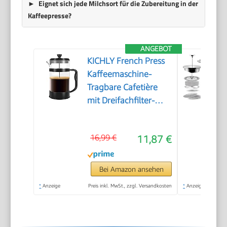
Eignet sich jede Milchsort für die Zubereitung in der
Kaffeepresse?
ANGEBOT
KICHLY French Press
Kaffeemaschine-
Tragbare Cafetière
mit Dreifachfilter-
Hitzebeständiges Glas
mit Edelstahlgehäuse-
16,99 €
11,87 €
Große Karaffe-
1000ml / 1 litre /
34Oz - Schwarz
Bei Amazon ansehen
*
Anzeige
Preis inkl. MwSt., zzgl. Versandkosten
*
Anzeige