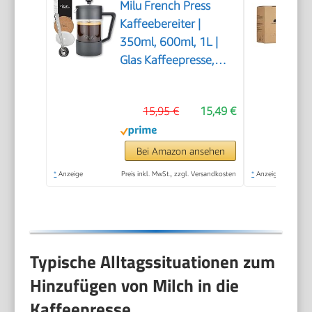
Milu French Press
Kaffeebereiter |
350ml, 600ml, 1L |
Glas Kaffeepresse,
Kaffeezubereiter für
Zuhause Reisen
15,95 €
15,49 €
Camping inkl.
Untersetzer, Löffel,
Ersatzfilter (Schwarz,
Bei Amazon ansehen
350ml (2 Tassen)
*
Anzeige
Preis inkl. MwSt., zzgl. Versandkosten
*
Anzeige
Typische Alltagssituationen zum
Hinzufügen von Milch in die
Kaffeepresse