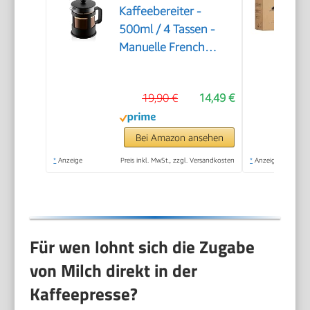
Kaffeebereiter -
500ml / 4 Tassen -
Manuelle French
Press aus
Borosilikatglas und
19,90 €
14,49 €
Edelstahl -
Spülmaschinenfest -
Made in Portugal
Bei Amazon ansehen
*
Anzeige
Preis inkl. MwSt., zzgl. Versandkosten
*
Anzeige
Für wen lohnt sich die Zugabe
von Milch direkt in der
Kaffeepresse?