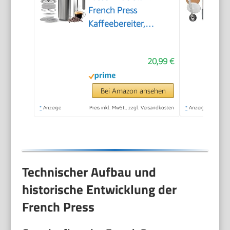
French Press
Kaffeebereiter,
Kaffeepresse mit 3
Stufen
20,99 €
Filtrationssystem –
Doppelwandig
Isolierte Kaffettiere
Bei Amazon ansehen
mit 1 Extra Filter –
*
Anzeige
Preis inkl. MwSt., zzgl. Versandkosten
*
Anzeige
1000ml / 34oz –
Silber
Technischer Aufbau und
historische Entwicklung der
French Press