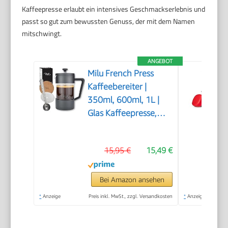
Kaffeepresse erlaubt ein intensives Geschmackserlebnis und
passt so gut zum bewussten Genuss, der mit dem Namen
mitschwingt.
ANGEBOT
Milu French Press
Kaffeebereiter |
350ml, 600ml, 1L |
Glas Kaffeepresse,
Kaffeezubereiter für
Zuhause Reisen
15,95 €
15,49 €
Camping inkl.
Untersetzer, Löffel,
Ersatzfilter (Schwarz,
Bei Amazon ansehen
350ml (2 Tassen)
*
Anzeige
Preis inkl. MwSt., zzgl. Versandkosten
*
Anzeige