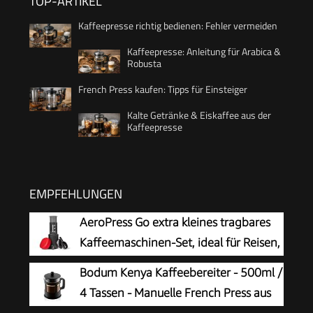
TOP-ARTIKEL
Kaffeepresse richtig bedienen: Fehler vermeiden
Kaffeepresse: Anleitung für Arabica &
Robusta
French Press kaufen: Tipps für Einsteiger
Kalte Getränke & Eiskaffee aus der
Kaffeepresse
EMPFEHLUNGEN
AeroPress Go extra kleines tragbares
Kaffeemaschinen-Set, ideal für Reisen,
Wandern & Camping, All-in-One
Bodum Kenya Kaffeebereiter - 500ml /
French Press, manuelle Espresso- & Pour-Over-
4 Tassen - Manuelle French Press aus
Kaffeemaschine, 2 Min Brühzeit