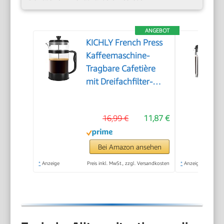
ANGEBOT
KICHLY French Press
Kaffeemaschine-
Tragbare Cafetière
mit Dreifachfilter-
Hitzebeständiges Glas
mit Edelstahlgehäuse-
16,99 €
11,87 €
Große Karaffe-
1000ml / 1 litre /
34Oz - Schwarz
Bei Amazon ansehen
*
Anzeige
Preis inkl. MwSt., zzgl. Versandkosten
*
Anzeige