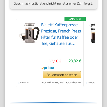
Geschmack justierst und nicht nur stur einer Zahl folgst.
ANGEBOT
Bialetti Kaffeepresse
Preziosa, French Press
Filter für Kaffee oder
Tee, Gehäuse aus
Edelstahl und
Behälter aus
33,90 €
29,82 €
Borosilikatglas,
spülmaschinenfest, 1
Liter, 8 Tassen, Silber
Bei Amazon ansehen
*
Anzeige
Preis inkl. MwSt., zzgl. Versandkosten
*
Anzeige