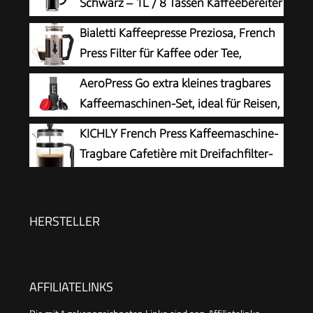
Schwarz – 1L / 8 Tassen Kaffeebereiter
– Hitzebeständiges Glas –
Bialetti Kaffeepresse Preziosa, French
Edelstahlfilter – BPA-frei & spülmaschinenfest –
Press Filter für Kaffee oder Tee,
Hergestellt in Portugal
Gehäuse aus Edelstahl und Behälter
AeroPress Go extra kleines tragbares
aus Borosilikatglas, spülmaschinenfest, 1 Liter, 8
Kaffeemaschinen-Set, ideal für Reisen,
Tassen, Silber
Wandern & Camping, All-in-One
KICHLY French Press Kaffeemaschine-
French Press, manuelle Espresso- & Pour-Over-
Tragbare Cafetière mit Dreifachfilter-
Kaffeemaschine, 2 Min Brühzeit
Hitzebeständiges Glas mit
Edelstahlgehäuse- Große Karaffe-
1000ml / 1 litre / 34Oz - Schwarz
HERSTELLER
AFFILIATELINKS