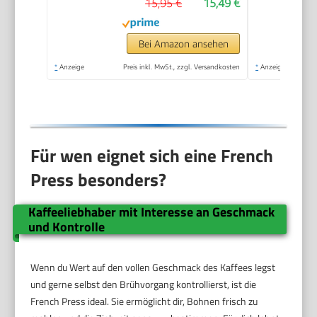
15,95 €
15,49 €
Camping inkl.
Untersetzer, Löffel,
Ersatzfilter (Schwarz,
Bei Amazon ansehen
350ml (2 Tassen)
*
Anzeige
Preis inkl. MwSt., zzgl. Versandkosten
*
Anzeige
Für wen eignet sich eine French
Press besonders?
Kaffeeliebhaber mit Interesse an Geschmack
und Kontrolle
Wenn du Wert auf den vollen Geschmack des Kaffees legst
und gerne selbst den Brühvorgang kontrollierst, ist die
French Press ideal. Sie ermöglicht dir, Bohnen frisch zu