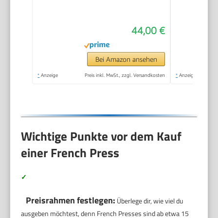
Wandern & Camping,
All-in-One French
44,00 €
Press, manuelle
Espresso- & Pour-
Over-
Bei Amazon ansehen
Kaffeemaschine, 2
*
Anzeige
Preis inkl. MwSt., zzgl. Versandkosten
*
Anzeige
Min Brühzeit
Wichtige Punkte vor dem Kauf
einer French Press
✓
Preisrahmen festlegen:
Überlege dir, wie viel du
ausgeben möchtest, denn French Presses sind ab etwa 15