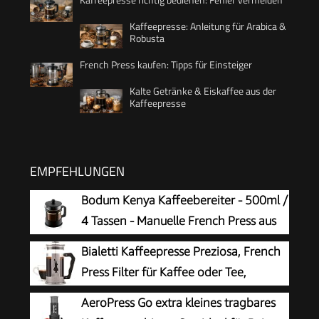
Kaffeepresse: Anleitung für Arabica &
Robusta
French Press kaufen: Tipps für Einsteiger
Kalte Getränke & Eiskaffee aus der
Kaffeepresse
EMPFEHLUNGEN
Bodum Kenya Kaffeebereiter - 500ml /
4 Tassen - Manuelle French Press aus
Borosilikatglas und Edelstahl -
Bialetti Kaffeepresse Preziosa, French
Spülmaschinenfest - Made in Portugal
Press Filter für Kaffee oder Tee,
Gehäuse aus Edelstahl und Behälter
AeroPress Go extra kleines tragbares
aus Borosilikatglas, spülmaschinenfest, 1 Liter, 8