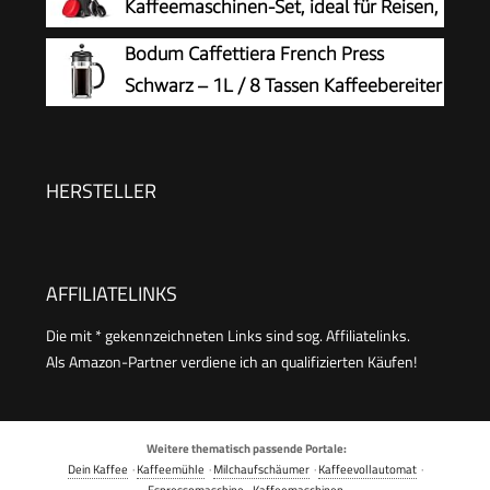
Kaffeemaschinen-Set, ideal für Reisen,
Tassen, Silber
Wandern & Camping, All-in-One
Bodum Caffettiera French Press
French Press, manuelle Espresso- & Pour-Over-
Schwarz – 1L / 8 Tassen Kaffeebereiter
Kaffeemaschine, 2 Min Brühzeit
– Hitzebeständiges Glas –
Edelstahlfilter – BPA-frei & spülmaschinenfest –
Hergestellt in Portugal
HERSTELLER
AFFILIATELINKS
Die mit * gekennzeichneten Links sind sog. Affiliatelinks.
Als Amazon-Partner verdiene ich an qualifizierten Käufen!
Weitere thematisch passende Portale:
Dein Kaffee
·
Kaffeemühle
·
Milchaufschäumer
·
Kaffeevollautomat
·
Espressomaschine
·
Kaffeemaschinen