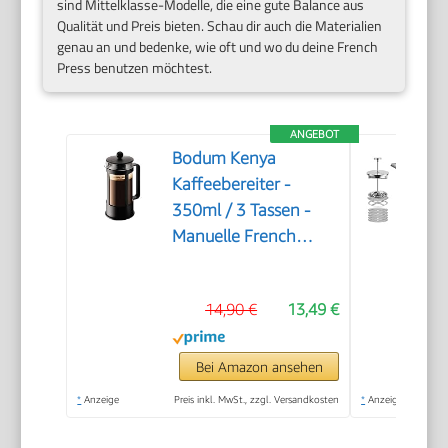
sind Mittelklasse-Modelle, die eine gute Balance aus
Qualität und Preis bieten. Schau dir auch die Materialien
genau an und bedenke, wie oft und wo du deine French
Press benutzen möchtest.
ANGEBOT
Bodum Kenya
Kaffeebereiter -
350ml / 3 Tassen -
Manuelle French
Press aus
Borosilikatglas und
14,90 €
13,49 €
Edelstahl -
Spülmaschinenfest -
Made in Portugal
Bei Amazon ansehen
*
Anzeige
Preis inkl. MwSt., zzgl. Versandkosten
*
Anzeige