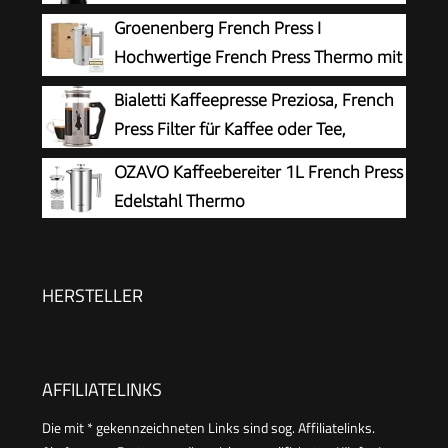
Borosilikatglas und Edelstahl -
Groenenberg French Press I
Spülmaschinenfest - Made in Portugal
Hochwertige French Press Thermo mit
Warmhalte-Funktion I Edelstahl
Bialetti Kaffeepresse Preziosa, French
Kaffeebereiter Kaffeepresse in 3 Größen bis 1
Press Filter für Kaffee oder Tee,
Liter
Gehäuse aus Edelstahl und Behälter
OZAVO Kaffeebereiter 1L French Press
aus Borosilikatglas, spülmaschinenfest, 1 Liter, 8
Edelstahl Thermo
Tassen, Silber
HERSTELLER
AFFILIATELINKS
Die mit * gekennzeichneten Links sind sog. Affiliatelinks.