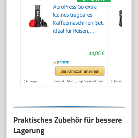
AeroPress Go extra
kleines tragbares
Kaffeemaschinen-Set,
ideal für Reisen,
Wandern & Camping,
All-in-One French
44,00 €
Press, manuelle
Espresso- & Pour-
Over-
Bei Amazon ansehen
Kaffeemaschine, 2
*
Anzeige
Preis inkl. MwSt., zzgl. Versandkosten
*
Anzeige
Min Brühzeit
Praktisches Zubehör für bessere
Lagerung