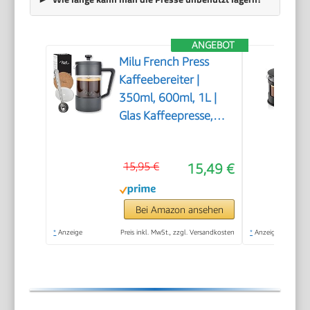
ANGEBOT
Milu French Press
Kaffeebereiter |
350ml, 600ml, 1L |
Glas Kaffeepresse,
Kaffeezubereiter für
Zuhause Reisen
15,95 €
15,49 €
Camping inkl.
Untersetzer, Löffel,
Ersatzfilter (Schwarz,
Bei Amazon ansehen
350ml (2 Tassen)
*
Anzeige
Preis inkl. MwSt., zzgl. Versandkosten
*
Anzeige