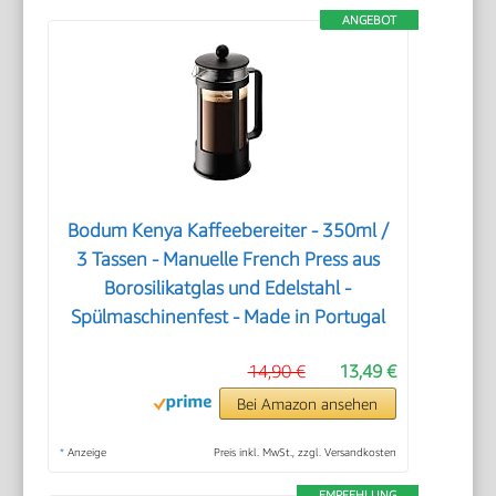
ANGEBOT
Bodum Kenya Kaffeebereiter - 350ml /
3 Tassen - Manuelle French Press aus
Borosilikatglas und Edelstahl -
Spülmaschinenfest - Made in Portugal
14,90 €
13,49 €
Bei Amazon ansehen
*
Anzeige
Preis inkl. MwSt., zzgl. Versandkosten
EMPFEHLUNG