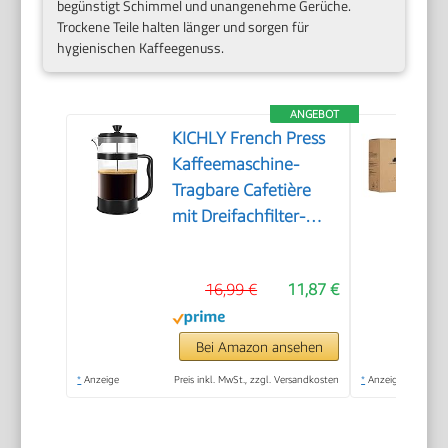
begünstigt Schimmel und unangenehme Gerüche.
Trockene Teile halten länger und sorgen für
hygienischen Kaffeegenuss.
ANGEBOT
KICHLY French Press
Kaffeemaschine-
Tragbare Cafetière
mit Dreifachfilter-
Hitzebeständiges Glas
mit Edelstahlgehäuse-
16,99 €
11,87 €
Große Karaffe-
1000ml / 1 litre /
34Oz - Schwarz
Bei Amazon ansehen
*
Anzeige
Preis inkl. MwSt., zzgl. Versandkosten
*
Anzeige