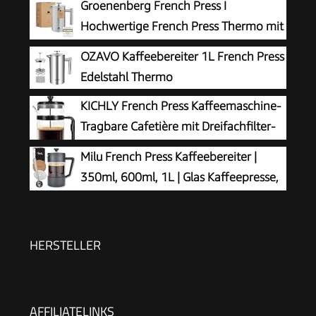
Groenenberg French Press I
Hochwertige French Press Thermo mit
Warmhalte-Funktion I Edelstahl
OZAVO Kaffeebereiter 1L French Press
Kaffeebereiter Kaffeepresse in 3 Größen bis 1
Edelstahl Thermo
Liter
KICHLY French Press Kaffeemaschine-
Tragbare Cafetière mit Dreifachfilter-
Hitzebeständiges Glas mit
Milu French Press Kaffeebereiter |
Edelstahlgehäuse- Große Karaffe-
350ml, 600ml, 1L | Glas Kaffeepresse,
1000ml / 1 litre / 34Oz - Schwarz
Kaffeezubereiter für Zuhause Reisen
Camping inkl. Untersetzer, Löffel, Ersatzfilter
(Schwarz, 350ml (2 Tassen)
HERSTELLER
AFFILIATELINKS