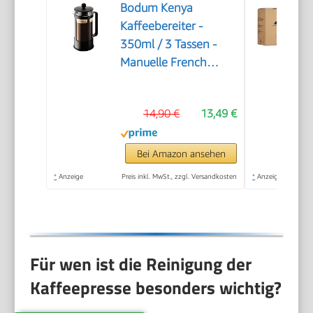
Bodum Kenya
Kaffeebereiter -
350ml / 3 Tassen -
Manuelle French
Press aus
Borosilikatglas und
14,90 €
13,49 €
Edelstahl -
Spülmaschinenfest -
Made in Portugal
Bei Amazon ansehen
*
Anzeige
Preis inkl. MwSt., zzgl. Versandkosten
*
Anzeige
Für wen ist die Reinigung der
Kaffeepresse besonders wichtig?