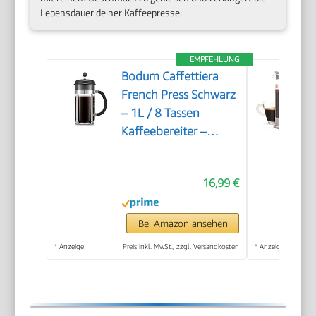
Lebensdauer deiner Kaffeepresse.
EMPFEHLUNG
Bodum Caffettiera
French Press Schwarz
– 1L / 8 Tassen
Kaffeebereiter –
Hitzebeständiges Glas
– Edelstahlfilter –
16,99 €
BPA-frei &
spülmaschinenfest –
Hergestellt in
Bei Amazon ansehen
Portugal
*
Anzeige
Preis inkl. MwSt., zzgl. Versandkosten
*
Anzeige