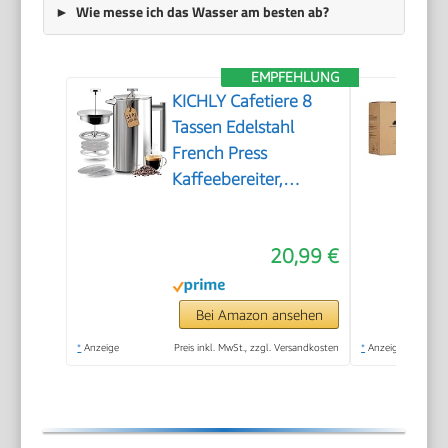
Wie messe ich das Wasser am besten ab?
EMPFEHLUNG
KICHLY Cafetiere 8
Tassen Edelstahl
French Press
Kaffeebereiter,
Kaffeepresse mit 3
Stufen
20,99 €
Filtrationssystem –
Doppelwandig
Isolierte Kaffettiere
Bei Amazon ansehen
mit 1 Extra Filter –
*
Anzeige
Preis inkl. MwSt., zzgl. Versandkosten
*
Anzeige
1000ml / 34oz –
Silber