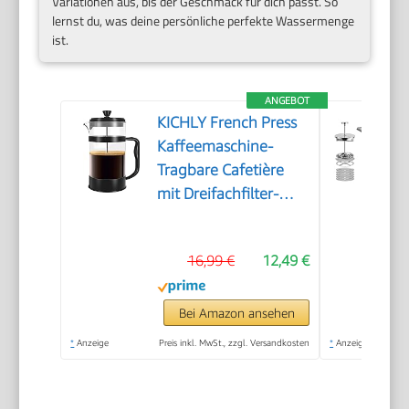
Variationen aus, bis der Geschmack für dich passt. So
lernst du, was deine persönliche perfekte Wassermenge
ist.
ANGEBOT
KICHLY French Press
Kaffeemaschine-
Tragbare Cafetière
mit Dreifachfilter-
Hitzebeständiges Glas
mit Edelstahlgehäuse-
16,99 €
12,49 €
Große Karaffe-
1000ml / 1 litre /
34Oz - Schwarz
Bei Amazon ansehen
*
Anzeige
Preis inkl. MwSt., zzgl. Versandkosten
*
Anzeige