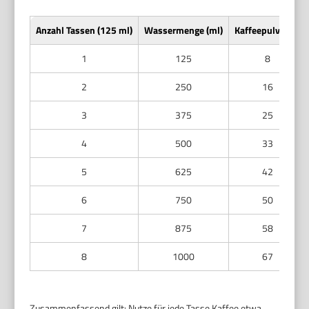
Anzahl Tassen (125 ml)
Wassermenge (ml)
Kaffeepulver (g)
1
125
8
2
250
16
3
375
25
4
500
33
5
625
42
6
750
50
7
875
58
8
1000
67
Zusammenfassend gilt: Nutze für jede Tasse Kaffee etwa