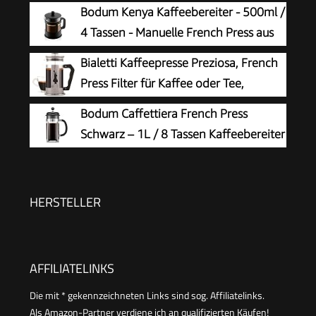
Kaffeezubereiter für Zuhause Reisen
Bodum Kenya Kaffeebereiter - 500ml /
Camping inkl. Untersetzer, Löffel, Ersatzfilter
4 Tassen - Manuelle French Press aus
(Schwarz, 350ml (2 Tassen)
Borosilikatglas und Edelstahl -
Bialetti Kaffeepresse Preziosa, French
Spülmaschinenfest - Made in Portugal
Press Filter für Kaffee oder Tee,
Gehäuse aus Edelstahl und Behälter
Bodum Caffettiera French Press
aus Borosilikatglas, spülmaschinenfest, 1 Liter, 8
Schwarz – 1L / 8 Tassen Kaffeebereiter
Tassen, Silber
– Hitzebeständiges Glas –
Edelstahlfilter – BPA-frei & spülmaschinenfest –
Hergestellt in Portugal
HERSTELLER
AFFILIATELINKS
Die mit * gekennzeichneten Links sind sog. Affiliatelinks.
Als Amazon-Partner verdiene ich an qualifizierten Käufen!