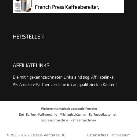
Spülmaschinenfest - Made in Portugal
French Press Kaffeebereiter,
Kaffeepresse mit 3 Stufen
Filtrationssystem – Doppelwandig Isolierte
Kaffettiere mit 1 Extra Filter – 1000ml / 34oz –
HERSTELLER
Silber
AFFILIATELINKS
Die mit * gekennzeichneten Links sind sog. Affiliatelinks.
Als Amazon-Partner verdiene ich an qualifizierten Käufen!
Weitere thematisch passende Portale:
Dein Kaffee
·
Kaffeemühle
·
Milchaufschäumer
·
Kaffeevollautomat
·
Espressomaschine
·
Kaffeemaschinen
© 2023-2026
Ostsee-Ventures UG
Datenschutz
·
Impressum