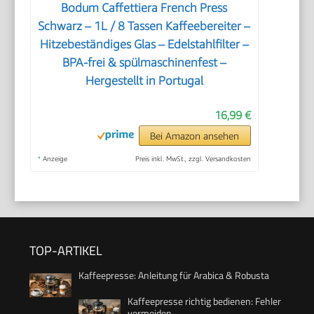
Bodum Caffettiera French Press
Schwarz – 1L / 8 Tassen Kaffeebereiter –
Hitzebeständiges Glas – Edelstahlfilter –
BPA-frei & spülmaschinenfest –
Hergestellt in Portugal
16,99 €
Bei Amazon ansehen
*
Anzeige
Preis inkl. MwSt., zzgl. Versandkosten
TOP-ARTIKEL
Kaffeepresse: Anleitung für Arabica & Robusta
Kaffeepresse richtig bedienen: Fehler
vermeiden