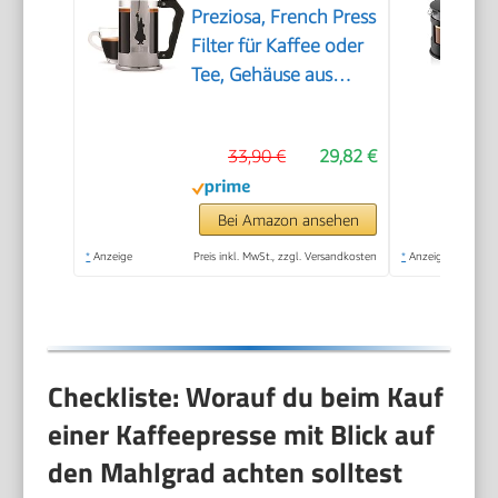
Preziosa, French Press
Filter für Kaffee oder
Tee, Gehäuse aus
Edelstahl und
Behälter aus
33,90 €
29,82 €
Borosilikatglas,
spülmaschinenfest, 1
Liter, 8 Tassen, Silber
Bei Amazon ansehen
*
Anzeige
Preis inkl. MwSt., zzgl. Versandkosten
*
Anzeige
Checkliste: Worauf du beim Kauf
einer Kaffeepresse mit Blick auf
den Mahlgrad achten solltest