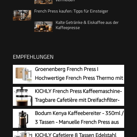
French Press kaufen: Tipps für Einsteiger
Kalte Getränke & Eiskaffee aus der
Kaffeepresse
EMPFEHLUNGEN
Groenenberg French Press I
Hochwertige French Press Thermo mit
Warmhalte-Funktion I Edelstahl
KICHLY French Press Kaffeemaschine-
Kaffeebereiter Kaffeepresse in 3 Größen bis 1
Tragbare Cafetière mit Dreifachfilter-
Liter
Hitzebeständiges Glas mit
Bodum Kenya Kaffeebereiter - 350ml /
Edelstahlgehäuse- Große Karaffe-
3 Tassen - Manuelle French Press aus
1000ml / 1 litre / 34Oz - Schwarz
Borosilikatglas und Edelstahl -
KICHLY Cafetiere 8 Tassen Edelstahl