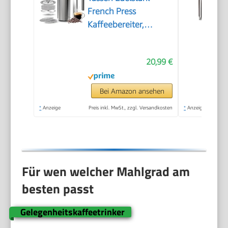
French Press
Kaffeebereiter,
Kaffeepresse mit 3
Stufen
20,99 €
Filtrationssystem –
Doppelwandig
Isolierte Kaffettiere
Bei Amazon ansehen
mit 1 Extra Filter –
*
Anzeige
Preis inkl. MwSt., zzgl. Versandkosten
*
Anzeige
1000ml / 34oz –
Silber
Für wen welcher Mahlgrad am
besten passt
Gelegenheitskaffeetrinker