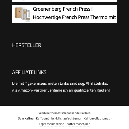
Kaffeemaschine, 2 Min Brühzeit
Groenenberg French Press I
Hochwertige French Press Thermo mit
Warmhalte-Funktion I Edelstahl
Kaffeebereiter Kaffeepresse in 3 Größen bis 1
Liter
HERSTELLER
AFFILIATELINKS
Die mit * gekennzeichneten Links sind sog. Affiliatelinks.
Als Amazon-Partner verdiene ich an qualifizierten Käufen!
Weitere thematisch passende Portale:
Dein Kaffee
·
Kaffeemühle
·
Milchaufschäumer
·
Kaffeevollautomat
·
Espressomaschine
·
Kaffeemaschinen