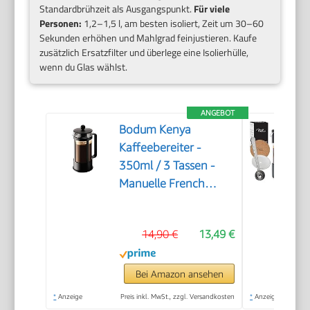
Standardbrühzeit als Ausgangspunkt.
Für viele
Personen:
1,2–1,5 l, am besten isoliert, Zeit um 30–60
Sekunden erhöhen und Mahlgrad feinjustieren. Kaufe
zusätzlich Ersatzfilter und überlege eine Isolierhülle,
wenn du Glas wählst.
ANGEBOT
Bodum Kenya
Kaffeebereiter -
350ml / 3 Tassen -
Manuelle French
Press aus
Borosilikatglas und
14,90 €
13,49 €
Edelstahl -
Spülmaschinenfest -
Made in Portugal
Bei Amazon ansehen
*
Anzeige
Preis inkl. MwSt., zzgl. Versandkosten
*
Anzeige