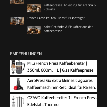
Kaffeepresse: Anleitung für Arabica &
Robusta
French Press kaufen: Tipps für Einsteiger
Kalte Getränke & Eiskaffee aus der
Kaffeepresse
EMPFEHLUNGEN
Milu French Press Kaffeebereiter |
350ml, 600ml, 1L | Glas Kaffeepresse,
Kaffeezubereiter für Zuhause Reisen
AeroPress Go extra kleines tragbares
Camping inkl. Untersetzer, Löffel, Ersatzfilter
Kaffeemaschinen-Set, ideal für Reisen,
(Schwarz, 350ml (2 Tassen)
Wandern & Camping, All-in-One
OZAVO Kaffeebereiter 1L French Press
French Press, manuelle Espresso- & Pour-Over-
Edelstahl Thermo