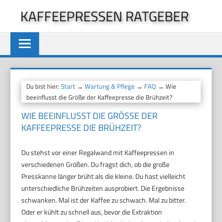
Zum
KAFFEEPRESSEN RATGEBER
Inhalt
springen
Du bist hier:
Start
→
Wartung & Pflege
→
FAQ
→ Wie
beeinflusst die Größe der Kaffeepresse die Brühzeit?
WIE BEEINFLUSST DIE GRÖSSE DER K
AFFEEPRESSE DIE BRÜHZEIT?
Du stehst vor einer Regalwand mit Kaffeepressen in
verschiedenen Größen. Du fragst dich, ob die große
Presskanne länger brüht als die kleine. Du hast vielleicht
unterschiedliche Brühzeiten ausprobiert. Die Ergebnisse
schwanken. Mal ist der Kaffee zu schwach. Mal zu bitter.
Oder er kühlt zu schnell aus, bevor die Extraktion