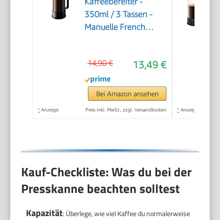
Kaffeebereiter -
350ml / 3 Tassen -
Manuelle French
Press aus
Borosilikatglas und
14,90 €
13,49 €
Edelstahl -
Spülmaschinenfest -
Made in Portugal
Bei Amazon ansehen
*
Anzeige
Preis inkl. MwSt., zzgl. Versandkosten
*
Anzeige
Kauf-Checkliste: Was du bei der
Presskanne beachten solltest
Kapazität
: Überlege, wie viel Kaffee du normalerweise